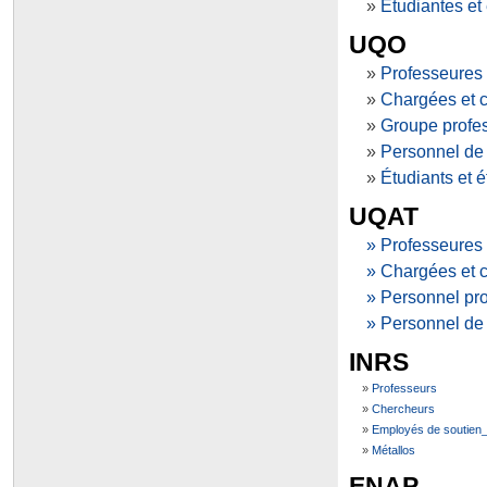
»
É
tudiantes et
UQ
O
»
Professeures 
»
Chargées et 
»
Groupe profe
»
Personnel de
»
Étudiants et é
UQ
AT
» Professeures 
» Chargées et 
» Personnel pr
» Personnel de
INRS
»
Professeurs
»
Chercheurs
»
Employés de soutien
»
Métallos
ENAP