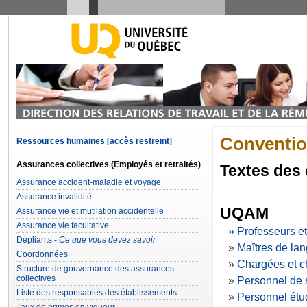
Conventio
Ressources humaines [accès restreint]
Assurances collectives (Employés et retraités)
Textes des 
Assurance accident-maladie et voyage
Assurance invalidité
UQ
AM
Assurance vie et mutilation accidentelle
Assurance vie facultative
» P
rofesseurs e
Dépliants -
Ce que vous devez savoir
»
M
aîtres de la
Coordonnées
»
C
hargées et c
S
tructure de gouvernance des assur
ances
collectives
»
P
ersonnel de 
Liste des responsables des établissements
»
Personnel étu