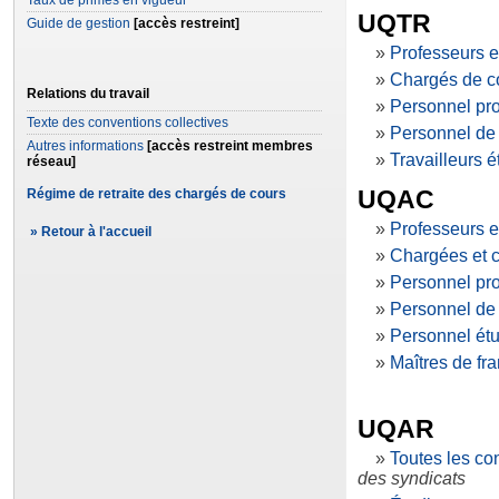
Taux de primes en vigueur
UQTR
Guide de gestion
[accès restreint]
»
Professeurs e
»
Chargés de c
Relations du travail
»
Personnel pro
Texte des conventions collectives
»
Personnel de
Autres informations
[accès restreint membres
»
Travailleurs é
réseau]
UQ
AC
Régime de retraite des chargés de cours
»
Professeurs e
»
Retour à l'accueil
»
Chargées et c
»
Personnel pro
»
Personnel de
»
Personnel étu
»
Maîtres de fr
UQA
R
»
Toutes les co
des syndicats